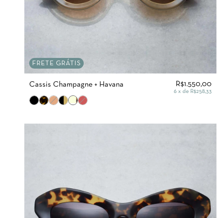
FRETE GRÁTIS
R$1.550,00
Cassis Champagne + Havana
6
x de
R$258,33