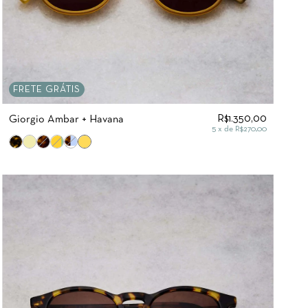
FRETE GRÁTIS
R$1.350,00
Giorgio Âmbar + Havana
5
x de
R$270,00