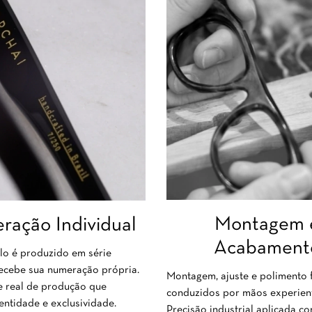
Montagem 
ação Individual
Acabament
o é produzido em série
recebe sua numeração própria.
Montagem, ajuste e polimento f
e real de produção que
conduzidos por mãos experien
entidade e exclusividade.
Precisão industrial aplicada c