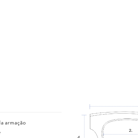
a armação
e