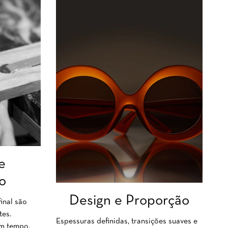
e
o
Design e Proporção
inal são
tes.
Espessuras definidas, transições suaves e
om tempo,