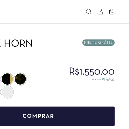
0
E HORN
FRETE GRÁTIS
R$1.550,00
6
x de
R$258,33