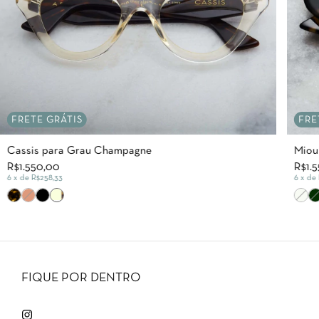
FRETE GRÁTIS
FRE
Cassis para Grau Champagne
Miou
R$1.550,00
R$1.
6
x de
R$258,33
6
x de
FIQUE POR DENTRO