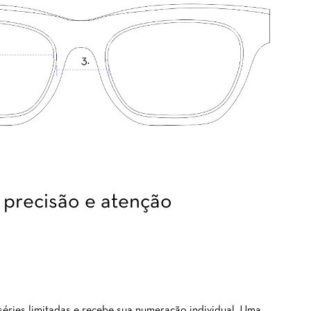
precisão e atenção
ries limitadas e recebe sua numeração individual. Uma