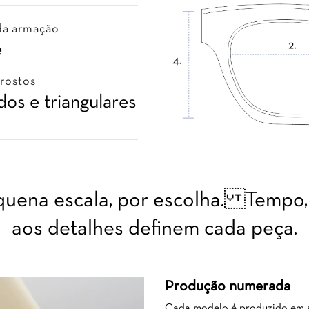
da armação
e
 rostos
os e triangulares
uena escala, por escolha. Tempo, 
aos detalhes definem cada peça.
Produção numerada
Cada modelo é produzido em sé