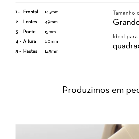
1 -
Frontal
145mm
Tamanho 
Grand
2 -
Lentes
49mm
3 -
Ponte
15mm
Ideal para
4 -
Altura
60mm
quadrad
5 -
Hastes
145mm
Produzimos em peq